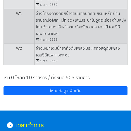
4 ส.ค. 2569
W1
จ้างโครงการก่อสร้างถนนคอนกรีตเสริมเหล็ก บ้าน
ราชธานีอโศก หมู่ที่ ๑๐ (เส้นประปาไปอู่ต่อเรือ) ตำบลบุ่ง
ไหม อำเภอวารินชำราบ จังหวัดอุบลราชธานี โดยวิธี
เฉพาะเจาะจง
4 ส.ค. 2569
W0
จ้างเหมาเติมน้ำยาถังดับเพลิง ประเภทวัสดุดับเพลิง
โดยวิธีเฉพาะเจาะจง
3 ส.ค. 2569
เริ่ม
0
โหลด
10
รายการ / ทั้งหมด
503 รายการ
โหลดข้อมูลเพิ่มเติม
เวลาทำการ