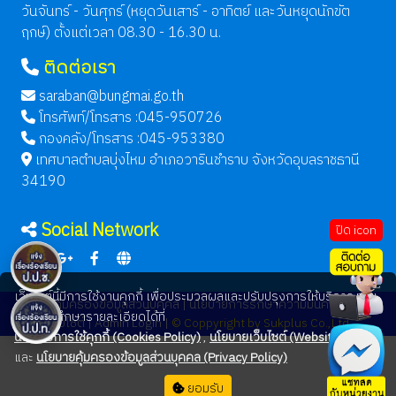
วันจันทร์ - วันศุกร์ (หยุดวันเสาร์ - อาทิตย์ และวันหยุดนักขัต
ฤกษ์) ตั้งแต่เวลา 08.30 - 16.30 น.
ติดต่อเรา
saraban@bungmai.go.th
โทรศัพท์/โทรสาร :045-950726
กองคลัง/โทรสาร :045-953380
เทศบาลตำบลบุ่งไหม อำเภอวารินชำราบ จังหวัดอุบลราชธานี
34190
Social Network
ปิด icon
เว็บไซต์นี้มีการใช้งานคุกกี้ เพื่อประมวลผลและปรับปรุงการให้บริการ ท่าน
นโยบายคุ้มครองข้อมูลส่วนบุคคล |
นโยบายการรักษาความมั่นคงปลอดภัย
สามารถศึกษารายละเอียดได้ที่
เว็บไซต์ |
Admin Login |
© Coppyright by Sukplus Co.,Ltd
นโยบายการใช้คุกกี้ (Cookies Policy)
,
นโยบายเว็บไซต์ (Website Policy)
และ
นโยบายคุ้มครองข้อมูลส่วนบุคคล (Privacy Policy)
ยอมรับ