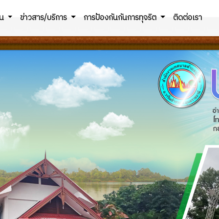
าน
ข่าวสาร/บริการ
การป้องกันกันการทุจริต
ติดต่อเรา